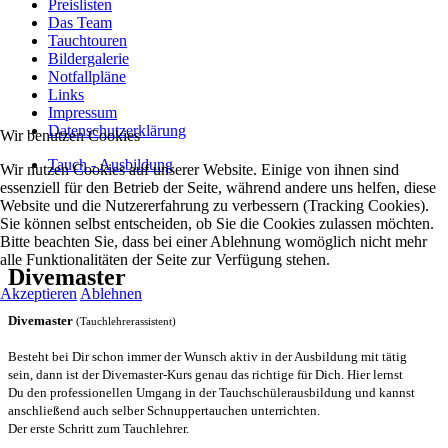
Preislisten
Das Team
Tauchtouren
Bildergalerie
Notfallpläne
Links
Impressum
Datenschutzerklärung
Wir benutzen Cookies
Tauch - Ausbildung
Wir nutzen Cookies auf unserer Website. Einige von ihnen sind
essenziell für den Betrieb der Seite, während andere uns helfen, diese
Website und die Nutzererfahrung zu verbessern (Tracking Cookies).
Sie können selbst entscheiden, ob Sie die Cookies zulassen möchten.
Bitte beachten Sie, dass bei einer Ablehnung womöglich nicht mehr
alle Funktionalitäten der Seite zur Verfügung stehen.
Divemaster
Akzeptieren
Ablehnen
Divemaster
(Tauchlehrerassistent)
Besteht bei Dir schon immer der Wunsch aktiv in der Ausbildung mit tätig
sein, dann ist der Divemaster-Kurs genau das richtige für Dich. Hier lernst
Du den professionellen Umgang in der Tauchschülerausbildung und kannst
anschließend auch selber Schnuppertauchen unterrichten.
Der erste Schritt zum Tauchlehrer.