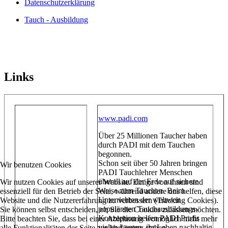
Datenschutzerklärung
Tauch - Ausbildung
Links
www.padi.com
Über 25 Millionen Taucher haben
durch PADI mit dem Tauchen
begonnen.
Schon seit über 50 Jahren bringen
Wir benutzen Cookies
PADI Tauchlehrer Menschen
überall auf der Erde auf sichere
Wir nutzen Cookies auf unserer Website. Einige von ihnen sind
Weise zum Tauchen. Beim
essenziell für den Betrieb der Seite, während andere uns helfen, diese
Unterrichten der weltweit
Website und die Nutzererfahrung zu verbessern (Tracking Cookies).
populärsten Tauchausbildungs-
Sie können selbst entscheiden, ob Sie die Cookies zulassen möchten.
Konzeption helfen PADI Profis
Bitte beachten Sie, dass bei einer Ablehnung womöglich nicht mehr
vielen Leuten, ihr Leben nachhaltig
alle Funktionalitäten der Seite zur Verfügung stehen.